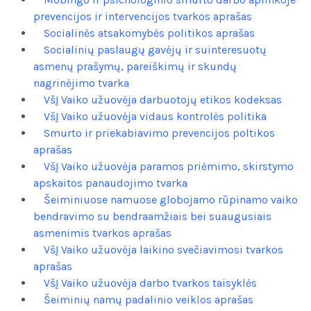
prevencijos ir intervencijos tvarkos aprašas
Socialinės atsakomybės politikos aprašas
Socialinių paslaugų gavėjų ir suinteresuotų
asmenų prašymų, pareiškimų ir skundų
nagrinėjimo tvarka
VšĮ Vaiko užuovėja darbuotojų etikos kodeksas
VšĮ Vaiko užuovėja vidaus kontrolės politika
Smurto ir priekabiavimo prevencijos poltikos
aprašas
VšĮ Vaiko užuovėja paramos priėmimo, skirstymo
apskaitos panaudojimo tvarka
Šeiminiuose namuose globojamo rūpinamo vaiko
bendravimo su bendraamžiais bei suaugusiais
asmenimis tvarkos aprašas
VšĮ Vaiko užuovėja laikino svečiavimosi tvarkos
aprašas
VšĮ Vaiko užuovėja darbo tvarkos taisyklės
Šeiminių namų padalinio veiklos aprašas