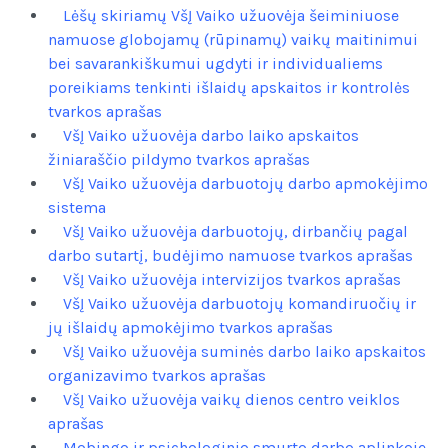
Lėšų skiriamų VšĮ Vaiko užuovėja šeiminiuose
namuose globojamų (rūpinamų) vaikų maitinimui
bei savarankiškumui ugdyti ir individualiems
poreikiams tenkinti išlaidų apskaitos ir kontrolės
tvarkos aprašas
VšĮ Vaiko užuovėja darbo laiko apskaitos
žiniaraščio pildymo tvarkos aprašas
VšĮ Vaiko užuovėja darbuotojų darbo apmokėjimo
sistema
VšĮ Vaiko užuovėja darbuotojų, dirbančių pagal
darbo sutartį, budėjimo namuose tvarkos aprašas
VšĮ Vaiko užuovėja intervizijos tvarkos aprašas
VšĮ Vaiko užuovėja darbuotojų komandiruočių ir
jų išlaidų apmokėjimo tvarkos aprašas
VšĮ Vaiko užuovėja suminės darbo laiko apskaitos
organizavimo tvarkos aprašas
VšĮ Vaiko užuovėja vaikų dienos centro veiklos
aprašas
Mobingo ir psichologinio smurto darbo aplinkoje