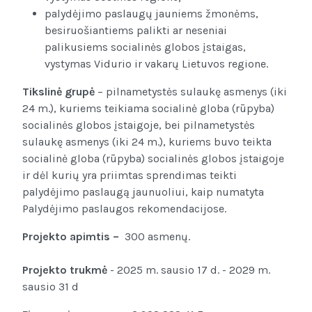
palydėjimo paslaugų jauniems žmonėms,
besiruošiantiems palikti ar neseniai
palikusiems socialinės globos įstaigas,
vystymas Vidurio ir vakarų Lietuvos regione.
Tikslinė grupė
– pilnametystės sulaukę asmenys (iki
24 m.), kuriems teikiama socialinė globa (rūpyba)
socialinės globos įstaigoje, bei pilnametystės
sulaukę asmenys (iki 24 m.), kuriems buvo teikta
socialinė globa (rūpyba) socialinės globos įstaigoje
ir dėl kurių yra priimtas sprendimas teikti
palydėjimo paslaugą jaunuoliui, kaip numatyta
Palydėjimo paslaugos rekomendacijose.
Projekto apimtis –
300 asmenų.
Projekto trukmė
- 2025 m. sausio 17 d. - 2029 m.
sausio 31 d