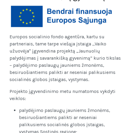
Europos socialinio fondo agentūra, kartu su
partneriais, tame tarpe viešąja įstaiga ,,Vaiko
užuovėja" įgyvendina projektą „Jaunuolių
palydėjimas į savarankišką gyvenimą“ kurio tikslas
– palydėjimo paslaugų jauniems žmonėms,
besiruošiantiems palikti ar neseniai palikusiems
socialinės globos įstaigas, vystymas.
Projekto įgyvendinimo metu numatomos vykdyti
veiklos:
palydėjimo paslaugų jauniems žmonėms,
besiruošiantiems palikti ar neseniai
palikusiems socialinės globos įstaigas,
vystymas Sostinės regione;