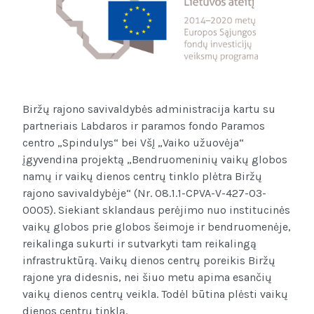
Biržų rajono savivaldybės administracija kartu su
partneriais Labdaros ir paramos fondo Paramos
centro „Spindulys“ bei VšĮ „Vaiko užuovėja“
įgyvendina projektą „Bendruomeninių vaikų globos
namų ir vaikų dienos centrų tinklo plėtra Biržų
rajono savivaldybėje“ (Nr. 08.1.1-CPVA-V-427-03-
0005). Siekiant sklandaus perėjimo nuo institucinės
vaikų globos prie globos šeimoje ir bendruomenėje,
reikalinga sukurti ir sutvarkyti tam reikalingą
infrastruktūrą. Vaikų dienos centrų poreikis Biržų
rajone yra didesnis, nei šiuo metu apima esančių
vaikų dienos centrų veikla. Todėl būtina plėsti vaikų
dienos centrų tinklą.