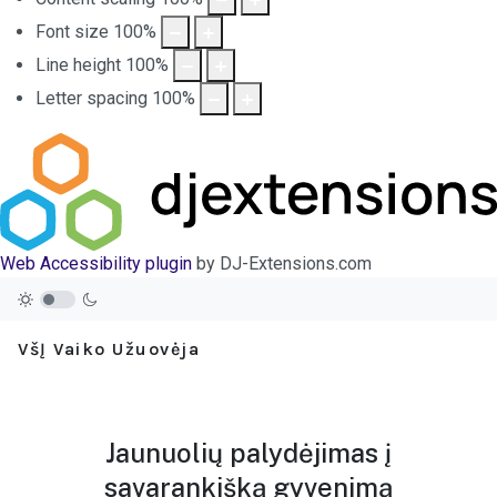
Font size
100
%
Line height
100
%
Letter spacing
100
%
Web Accessibility plugin
by DJ-Extensions.com
VšĮ Vaiko Užuovėja
Jaunuolių palydėjimas į
savarankišką gyvenimą