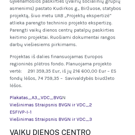
Gyvenamosios paskirties (įvairių socialinių grupių
asmenims) pastato Kudirkos g., Biržuose, statybos
projektą, šiuo metu UAB „Projektų ekspertizė“
atlieka parengto techninio projekto ekspertizę.
Parengti vaikų dienos centrų patalpų paskirties
keitimo projektai. Ruošiami dokumentai rangos
darbų viešiesiems pirkimams.
Projektas iš dalies finansuojamas Europos
regioninės plėtros fondo. Planuojama projekto
vertė: 291 359,35 Eur, iš jų 216 600,00 Eur – ES
fondų lėšos, 74 759,35 – Savivaldybės biudžeto
lėšos.
Plakatas_A3_VDC_BVG
N
Viešinimas Straipsnis BVGN ir VDC_2
ESFIVP-I-1
Viešinimas Straipsnis BVGN ir VDC_3
VAIKŲ DIENOS CENTRO