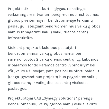
Projekto tikslas: sukurti sąlygas, reikalingas
veiksmingam ir tvariam perėjimui nuo institucinės
globos prie šeimoje ir bendruomenėje teikiamų
paslaugų, įsteigiant bendruomeninius vaikų globos
namus ir pagerinti naujų vaikų dienos centrų
infrastruktūrą.
Siekiant projekto tikslo bus pastatyti 1
bendruomeniniai vaikų globos namai bei
suremontuotos 2 vaikų dienos centrų, t.y. Labdaros
ir paramos fondo Paramos centro „Spindulys“ bei
VšĮ „Vaiko užuovėja“, patalpos bei nupirkti baldai ir
įranga. Įgyvendinus projektą bus pagerintos vaikų
globos namų ir vaikų dienos centrų viešosios
paslaugos.
Projektuotojai UAB „Synergy Solutions“ parengė
bendruomeninių vaikų globos namų veiklai skirto