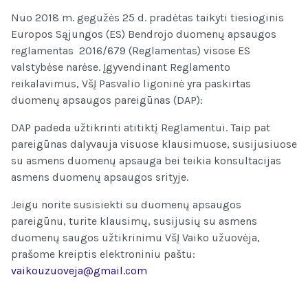
Nuo 2018 m. gegužės 25 d. pradėtas taikyti tiesioginis
Europos Sąjungos (ES) Bendrojo duomenų apsaugos
reglamentas 2016/679 (Reglamentas) visose ES
valstybėse narėse. Įgyvendinant Reglamento
reikalavimus, VšĮ Pasvalio ligoninė yra paskirtas
duomenų apsaugos pareigūnas (DAP):
DAP padeda užtikrinti atitiktį Reglamentui. Taip pat
pareigūnas dalyvauja visuose klausimuose, susijusiuose
su asmens duomenų apsauga bei teikia konsultacijas
asmens duomenų apsaugos srityje.
Jeigu norite susisiekti su duomenų apsaugos
pareigūnu, turite klausimų, susijusių su asmens
duomenų saugos užtikrinimu VšĮ Vaiko užuovėja,
prašome kreiptis elektroniniu paštu:
vaikouzuoveja@gmail.com