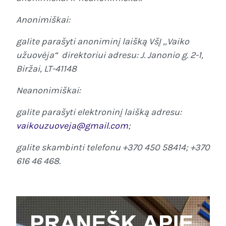
Anonimiškai:
galite parašyti anoniminį laišką VšĮ ,,Vaiko
užuovėja“ direktoriui adresu: J. Janonio g. 2-1,
Biržai, LT-41148
Neanonimiškai:
galite parašyti elektroninį laišką adresu:
vaikouzuoveja@gmail.com
;
galite skambinti telefonu +370 450 58414; +370
616 46 468.